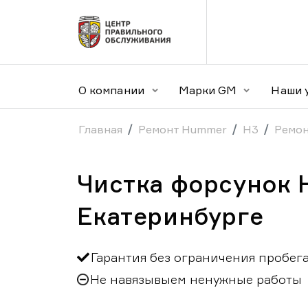
О компании
Марки GM
Наши 
Главная
Ремонт Hummer
H3
Ремон
Чистка форсунок 
Екатеринбурге
Гарантия без ограничения пробег
Не навязывыем ненужные работы