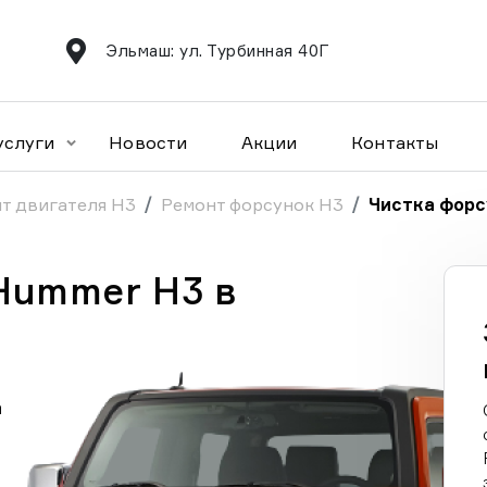
Эльмаш: ул. Турбинная 40Г
услуги
Новости
Акции
Контакты
т двигателя H3
Ремонт форсунок H3
Чистка форс
Hummer H3 в
а