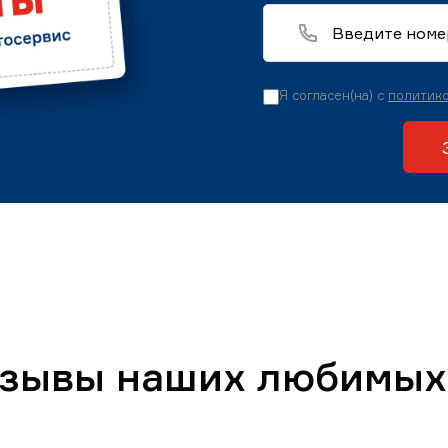
Я согласен(на) с
политико
тзывы наших любимых