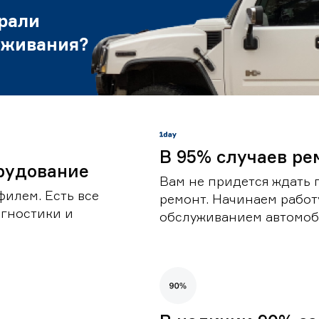
рали
уживания?
В 95% случаев ре
рудование
Вам не придется ждать 
илем. Есть все
ремонт. Начинаем работ
гностики и
обслуживанием автомоби