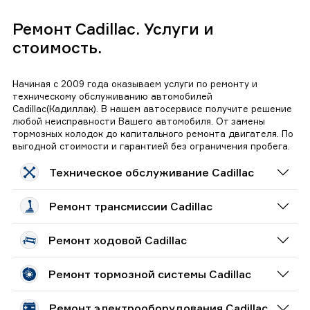
специалисты обладают глубоким пониманием
электрических и электронных систем Cadillac и смогут
Ремонт Cadillac. Услуги и
быстро обнаружить и устранить проблемы.
стоимость.
Прочие проблемы: мы также занимаемся ремонтом и
обслуживанием подвески, трансмиссии, тормозной
системы и других компонентов автомобилей
Начиная с 2009 года оказываем услуги по ремонту и
Кадиллак.
техническому обслуживанию автомобилей
Cadillac(Кадиллак). В нашем автосервисе получите решение
Технологии и методы ремонта
любой неисправности Вашего автомобиля. От замены
тормозных колодок до капитального ремонта двигателя. По
В нашем автосервисе мы применяем современные
выгодной стоимости и гарантией без ограничения пробега.
технологии и методы ремонта, чтобы обеспечить высокое
качество работ и эффективность процесса. Мы используем
Техническое обслуживание Cadillac
только качественные запчасти и современное
оборудование, чтобы гарантировать долговечность и
надежность ремонта. Кроме того, мы всегда следим за
Ремонт трансмиссии Cadillac
последними инновациями в автомобильной индустрии,
чтобы быть в курсе новых технологий и методов.
Ремонт ходовой Cadillac
Если вы являетесь владельцем автомобиля Cadillac, мы
призываем вас обратиться в автосервис "Центр
Правильного Обслуживания" в Екатеринбурге. Мы
Ремонт тормозной системы Cadillac
гарантируем профессиональное обслуживание и
качественный ремонт вашего автомобиля. Доверьте свой
Ремонт электрооборудования Cadillac
Cadillac настоящим профессионалам и наслаждайтесь