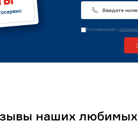
Я согласен(на) с
политико
тзывы наших любимых