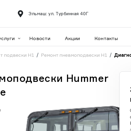
Эльмаш: ул. Турбинная 40Г
услуги
Новости
Акции
Контакты
т подвески H1
Ремонт пневмоподвески H1
Диагн
вмоподвески Hummer
ге
а