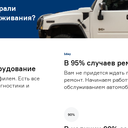
рали
уживания?
В 95% случаев ре
рудование
Вам не придется ждать 
илем. Есть все
ремонт. Начинаем работ
гностики и
обслуживанием автомоби