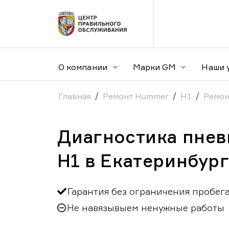
О компании
Марки GM
Наши 
Главная
Ремонт Hummer
H1
Ремон
Диагностика пне
H1 в Екатеринбур
Гарантия без ограничения пробег
Не навязывыем ненужные работы