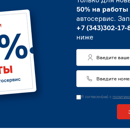
50% на работы
автосервис. За
+7 (343)302-17-
ниже
Я согласен(на) с
политико