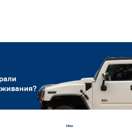
рали
уживания?