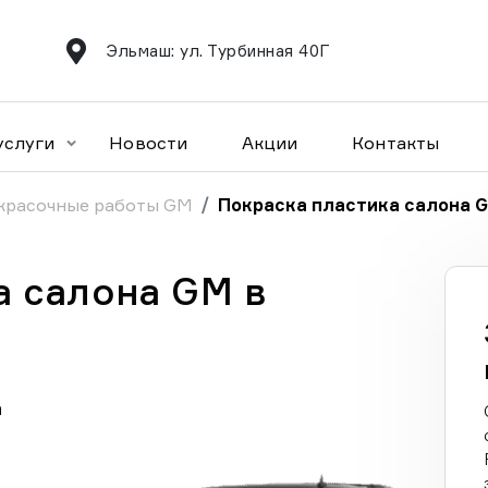
Эльмаш: ул. Турбинная 40Г
услуги
Новости
Акции
Контакты
красочные работы GM
Покраска пластика салона 
а салона GM в
а