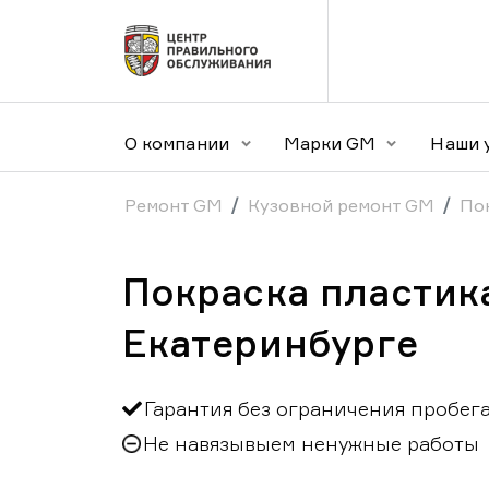
О компании
Марки GM
Наши 
Ремонт GM
Кузовной ремонт GM
По
Покраска пластик
Екатеринбурге
Гарантия без ограничения пробег
Не навязывыем ненужные работы