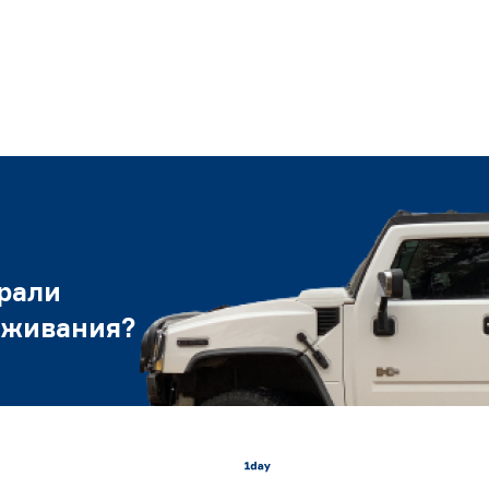
рали
уживания?