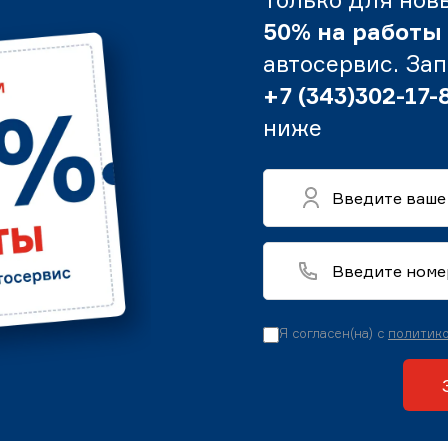
50% на работы
автосервис. За
+7 (343)302-17-
ниже
Я согласен(на) с
политико