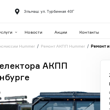
Эльмаш: ул. Турбинная 40Г
услуги
Новости
Акции
Контакты
ансмиссии Hummer
Ремонт АКПП Hummer
Ремонт и
селектора АКПП
нбурге
а