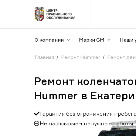
О компании
Марки GM
Наши 
Главная
Ремонт Hummer
Ремонт дви
Ремонт коленчатог
Hummer в Екатери
Гарантия без ограничения пробег
Не навязывыем ненужные работы