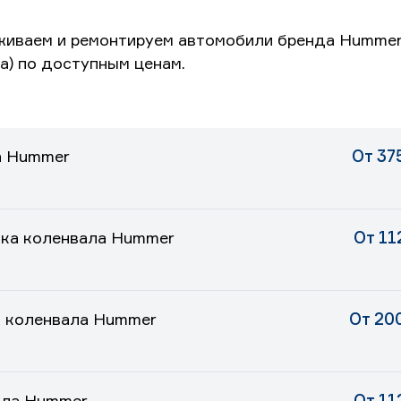
живаем и ремонтируем автомобили бренда Humme
а) по доступным ценам.
а Hummer
От 37
ика коленвала Hummer
От 11
а коленвала Hummer
От 20
ала Hummer
От 11