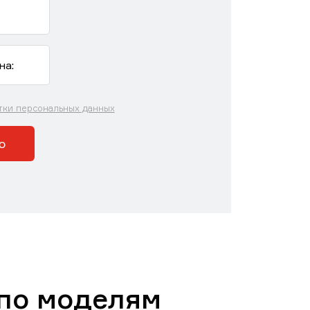
тки персональных данных
ю
 по моделям