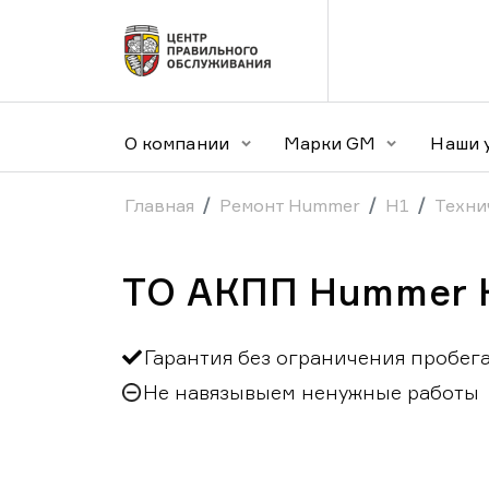
О компании
Марки GM
Наши 
Главная
Ремонт Hummer
H1
Техни
ТО АКПП Hummer H
Гарантия без ограничения пробег
Не навязывыем ненужные работы