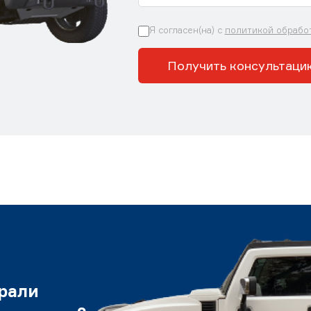
Я согласен(на) с
политикой обрабо
Получить консультаци
рали