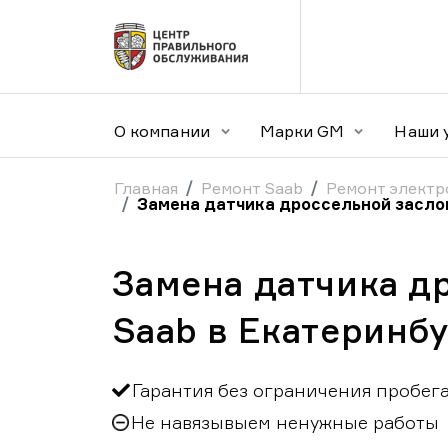
О компании
Марки GM
Наши 
Главная
Ремонт Saab
Ремонт электр
Замена датчика дроссельной засло
Замена датчика д
Saab в Екатеринб
Гарантия без ограничения пробег
Не навязывыем ненужные работы