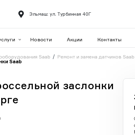
Эльмаш: ул. Турбинная 40Г
услуги
Новости
Акции
Контакты
ооборудования Saab
Ремонт и замена датчиков Saab
нки Saab
россельной заслонки
урге
а