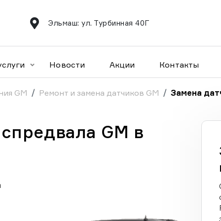
Эльмаш: ул. Турбинная 40Г
услуги
Новости
Акции
Контакты
ния GM
Ремонт и замена датчиков GM
Замена дат
аспредвала GM в
а