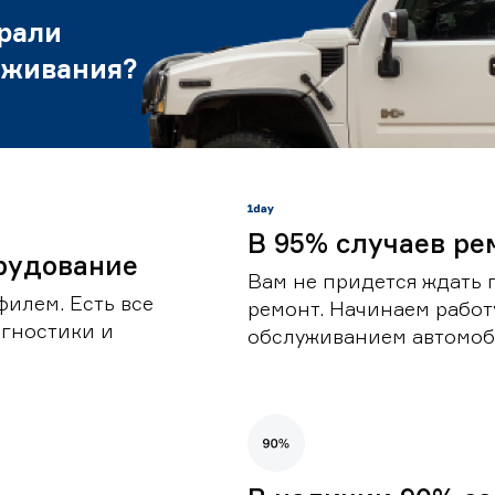
рали
уживания?
В 95% случаев ре
рудование
Вам не придется ждать 
илем. Есть все
ремонт. Начинаем работ
гностики и
обслуживанием автомоби