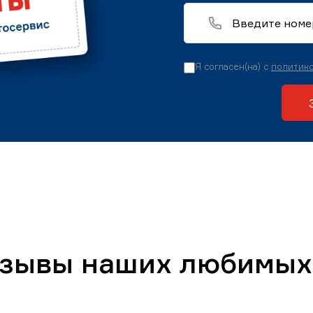
Я согласен(на) с
политико
тзывы наших любимых