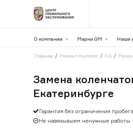
О компании
Марки GM
Наши 
Главная
Ремонт Hummer
H3
Ремон
Замена коленчато
Екатеринбурге
Гарантия без ограничения пробег
Не навязывыем ненужные работы