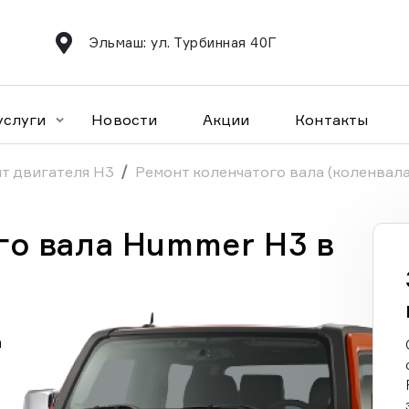
Эльмаш: ул. Турбинная 40Г
услуги
Новости
Акции
Контакты
т двигателя H3
Ремонт коленчатого вала (коленвала
го вала Hummer H3 в
а