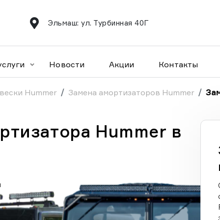
Эльмаш: ул. Турбинная 40Г
услуги
Новости
Акции
Контакты
двески Hummer
Замена амортизаторов Hummer
За
ртизатора Hummer в
а