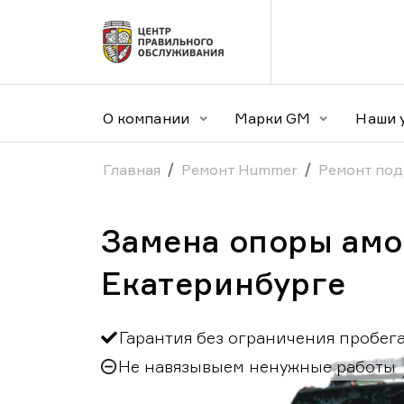
О компании
Марки GM
Наши 
Главная
Ремонт Hummer
Ремонт по
Замена опоры амо
Екатеринбурге
Гарантия без ограничения пробег
Не навязывыем ненужные работы