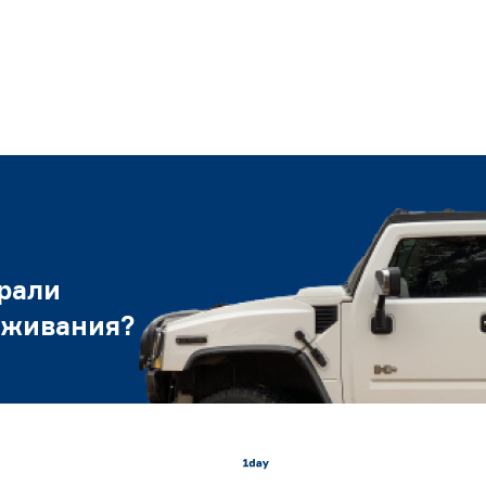
рали
уживания?