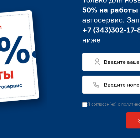
50% на работы
автосервис. За
+7 (343)302-17-
ниже
Я согласен(на) с
политико