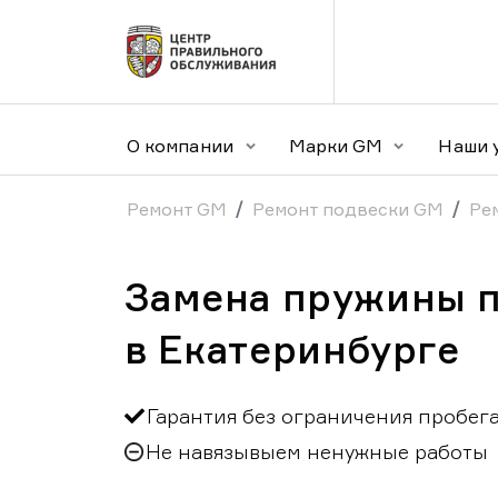
О компании
Марки GM
Наши 
Ремонт GM
Ремонт подвески GM
Ре
Замена пружины 
в Екатеринбурге
Гарантия без ограничения пробег
Не навязывыем ненужные работы