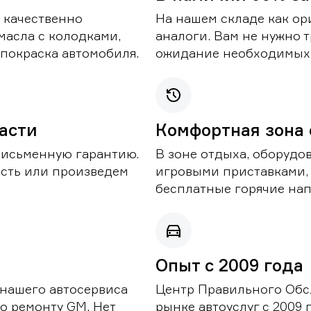
 качественно
На нашем складе как ор
масла с колодками,
аналоги. Вам не нужно т
покраска автомобиля.
ожидание необходимых 
части
Комфортная зона
письменную гарантию.
В зоне отдыха, оборудо
асть или произведем
игровыми приставками,
бесплатные горячие нап
Опыт с 2009 года
 нашего автосервиса
Центр Правильного Обс
о ремонту GM. Нет
рынке автоуслуг с 2009