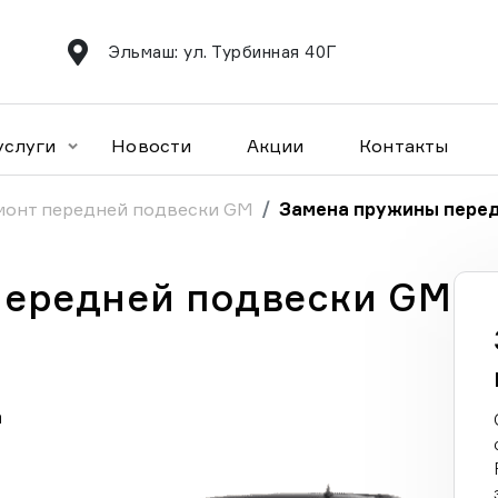
Эльмаш: ул. Турбинная 40Г
услуги
Новости
Акции
Контакты
монт передней подвески GM
Замена пружины пере
передней подвески GM
а