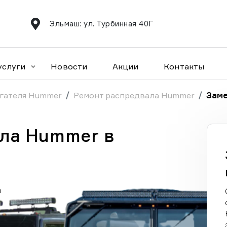
Эльмаш: ул. Турбинная 40Г
услуги
Новости
Акции
Контакты
гателя Hummer
Ремонт распредвала Hummer
Заме
ла Hummer в
а