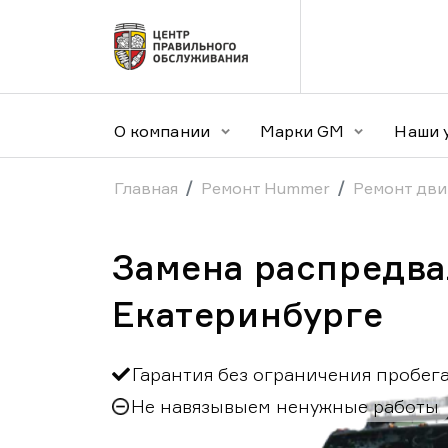
О компании
Марки GM
Наши 
Главная
Ремонт Hummer
Ремонт дви
Замена распредва
Екатеринбурге
Гарантия без ограничения пробег
Не навязывыем ненужные работы