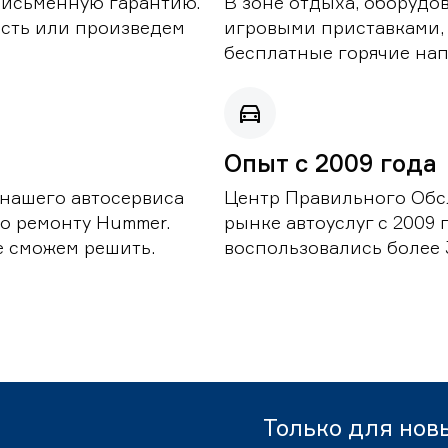
письменную гарантию.
В зоне отдыха, оборудо
асть или произведем
игровыми приставками,
бесплатные горячие нап
Опыт с 2009 года
 нашего автосервиса
Центр Правильного Обс
о ремонту Hummer.
рынке автоуслуг с 2009
е сможем решить.
воспользовались более 
Только для нов