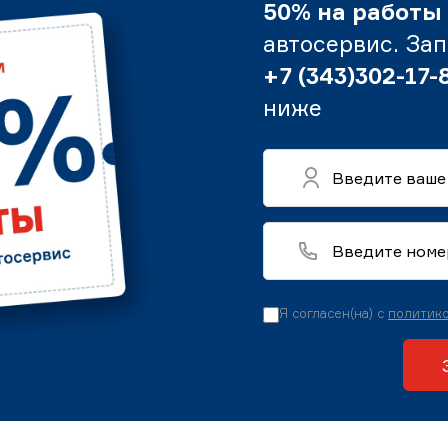
50% на работы
автосервис. За
+7 (343)302-17-
ниже
Я согласен(на) с
политико