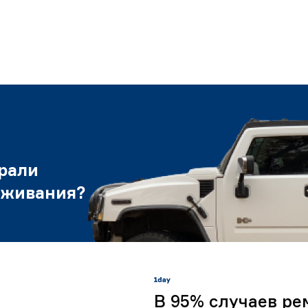
рали
уживания?
В 95% случаев ре