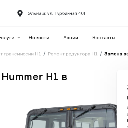
Эльмаш: ул. Турбинная 40Г
услуги
Новости
Акции
Контакты
т трансмиссии H1
Ремонт редуктора H1
Замена р
 Hummer H1 в
а