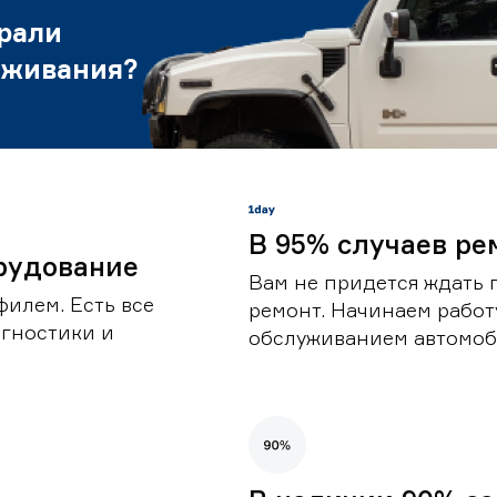
рали
уживания?
В 95% случаев ре
рудование
Вам не придется ждать 
илем. Есть все
ремонт. Начинаем работ
гностики и
обслуживанием автомоби