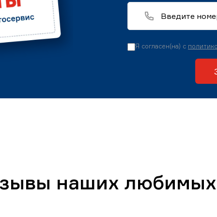
Я согласен(на) с
политико
тзывы наших любимых