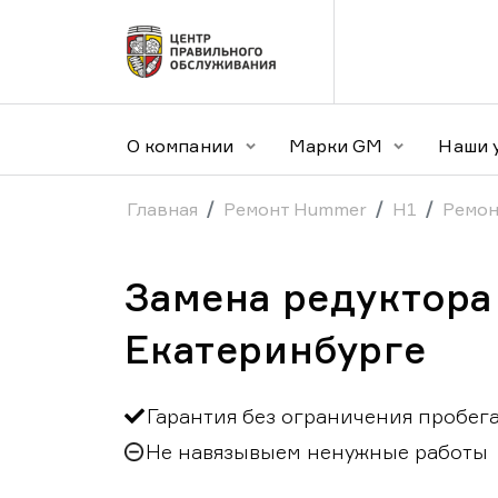
О компании
Марки GM
Наши 
Главная
Ремонт Hummer
H1
Ремон
Замена редуктора
Екатеринбурге
Гарантия без ограничения пробег
Не навязывыем ненужные работы