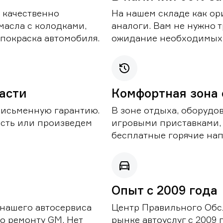
 качественно
На нашем складе как ор
масла с колодками,
аналоги. Вам не нужно т
покраска автомобиля.
ожидание необходимых 
части
Комфортная зона
письменную гарантию.
В зоне отдыха, оборудо
асть или произведем
игровыми приставками,
бесплатные горячие нап
Опыт с 2009 года
 нашего автосервиса
Центр Правильного Обс
о ремонту GM. Нет
рынке автоуслуг с 2009