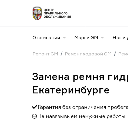
О компании
Марки GM
Наши 
Ремонт GM
Ремонт ходовой GM
Рем
Замена ремня гид
Екатеринбурге
Гарантия без ограничения пробег
Не навязывыем ненужные работы