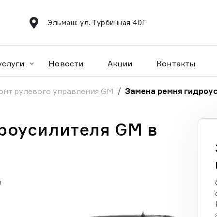
Эльмаш: ул. Турбинная 40Г
услуги
Новости
Акции
Контакты
онт рулевого управления GM
Замена ремня гидроу
роусилителя GM в
а