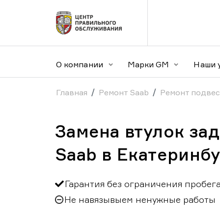
О компании
Марки GM
Наши 
Главная
Ремонт Saab
Ремонт подвес
Замена втулок за
Saab в Екатеринб
Гарантия без ограничения пробег
Не навязывыем ненужные работы