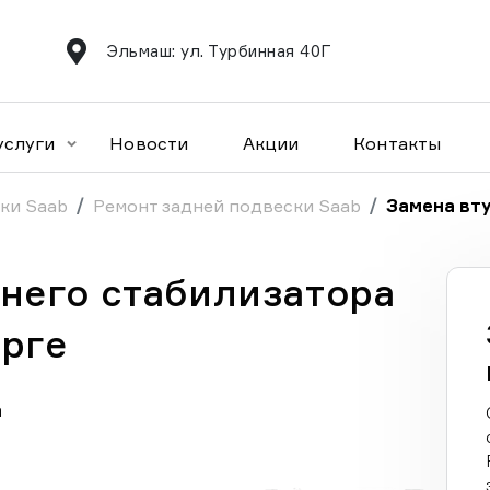
Эльмаш: ул. Турбинная 40Г
услуги
Новости
Акции
Контакты
ки Saab
Ремонт задней подвески Saab
Замена вту
днего стабилизатора
урге
а