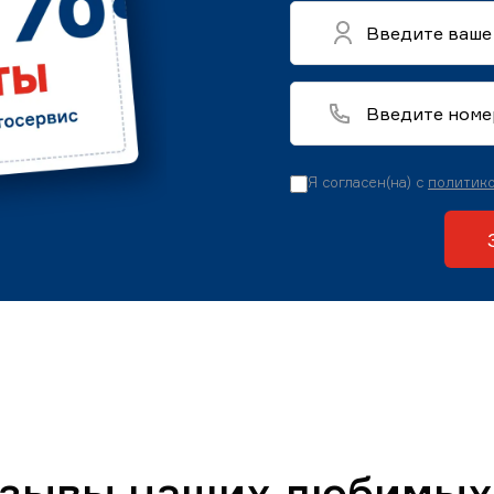
Я согласен(на) с
политико
тзывы наших любимых