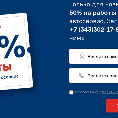
Только для нов
50% на работы
автосервис. За
+7 (343)302-17-
ниже
Я согласен(на) с
политико