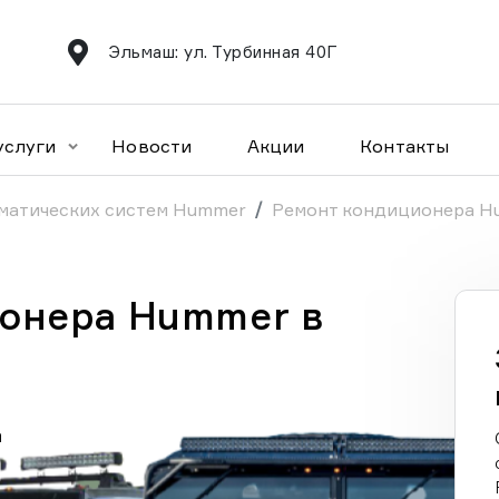
Эльмаш: ул. Турбинная 40Г
услуги
Новости
Акции
Контакты
матических систем Hummer
Ремонт кондиционера H
онера Hummer в
а