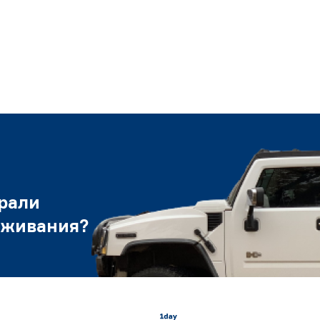
рали
уживания?